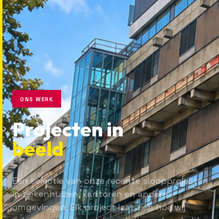
ONS WERK
Projecten in
beeld
Een selectie van onze recente sloopprojecten
in ziekenhuizen, kantoren en andere
omgevingen. Elk project laat zien hoe wij