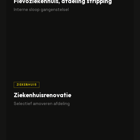
Flevoziekenhuis, afdeling stripping
Interne sloop gangenstelsel
Volledige stripping van gangenstelsel inclusief plafonds,
wanden en vloerbedekking in operationeel ziekenhuis.
ZIEKENHUIS
Ziekenhuisrenovatie
Selectief amoveren afdeling
Selectieve sloop van een volledige afdeling met
stofschermen en gecontroleerde werkomgeving.