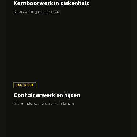
Kernboorwerk in ziekenhuis
Doorvoering installaties
Precisie-kernboringen voor nieuwe installatie-
doorvoeringen in een bestaand ziekenhuisgebouw.
LOGISTIEK
Containerwerk en hijsen
Afvoer sloopmateriaal via kraan
Hijswerk met kraan voor het afvoeren van
sloopcontainers vanuit hogere verdiepingen van een
ziekenhuisgebouw.