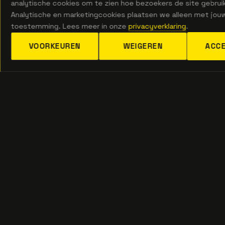
de planning?
analytische cookies om te zien hoe bezoekers de site gebrui
Analytische en marketingcookies plaatsen we alleen met jou
toestemming. Lees meer in onze
privacyverklaring
.
BESPREEK UW PROJECT
VOORKEUREN
WEIGEREN
ACC
MENU
DIENSTEN
CONTACT
Home
Ziekenhuissloop
De Dollard
Gebr.
30b
Bouwman B.V.
Diensten
Boor- en
Watergang
— Sinds 1959
zaagwerk
Sectoren
specialist in
info@bouwmans
Totaalsloop
sloop- en
Projecten
demontagewerken.
Afvoer
Contact
Onderdeel van
Deegen Groep.