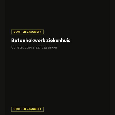
BOOR- EN ZAAGWERK
Betonhakwerk ziekenhuis
Constructieve aanpassingen
Hakwerk met mini-graver voor het aanpassen van
betonvloeren in een ziekenhuisomgeving.
BOOR- EN ZAAGWERK